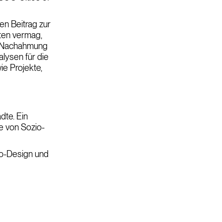
en Beitrag zur
sten vermag,
ur Nachahmung
lysen für die
ie Projekte,
dte. Ein
e von Sozio-
io-Design und