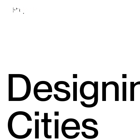
Projects
Fields
About
Contact
Designi
Cities