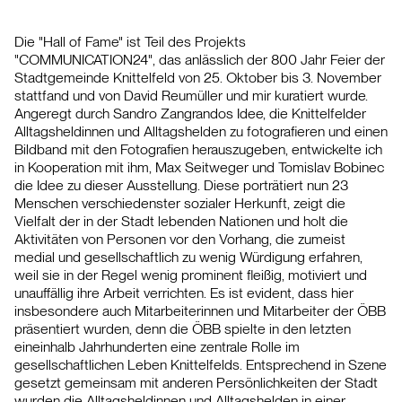
Die "Hall of Fame" ist Teil des Projekts
"COMMUNICATION24", das anlässlich der 800 Jahr Feier der
Stadtgemeinde Knittelfeld von 25. Oktober bis 3. November
stattfand und von David Reumüller und mir kuratiert wurde.
Angeregt durch Sandro Zangrandos Idee, die Knittelfelder
Alltagsheldinnen und Alltagshelden zu fotografieren und einen
Bildband mit den Fotografien herauszugeben, entwickelte ich
in Kooperation mit ihm, Max Seitweger und Tomislav Bobinec
die Idee zu dieser Ausstellung. Diese porträtiert nun 23
Menschen verschiedenster sozialer Herkunft, zeigt die
Vielfalt der in der Stadt lebenden Nationen und holt die
Aktivitäten von Personen vor den Vorhang, die zumeist
medial und gesellschaftlich zu wenig Würdigung erfahren,
weil sie in der Regel wenig prominent fleißig, motiviert und
unauffällig ihre Arbeit verrichten. Es ist evident, dass hier
insbesondere auch Mitarbeiterinnen und Mitarbeiter der ÖBB
präsentiert wurden, denn die ÖBB spielte in den letzten
eineinhalb Jahrhunderten eine zentrale Rolle im
gesellschaftlichen Leben Knittelfelds. Entsprechend in Szene
gesetzt gemeinsam mit anderen Persönlichkeiten der Stadt
wurden die Alltagsheldinnen und Alltagshelden in einer